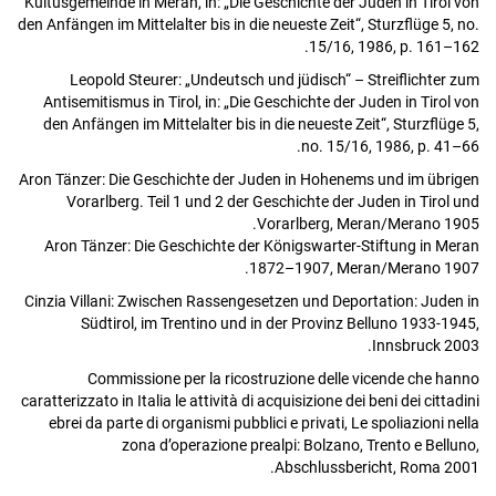
Kultusgemeinde in Meran, in: „Die Geschichte der Juden in Tirol von
den Anfängen im Mittelalter bis in die neueste Zeit“, Sturzflüge 5, no.
15/16, 1986, p. 161–162.
Leopold Steurer: „Undeutsch und jüdisch“ – Streiflichter zum
Antisemitismus in Tirol, in: „Die Geschichte der Juden in Tirol von
den Anfängen im Mittelalter bis in die neueste Zeit“, Sturzflüge 5,
no. 15/16, 1986, p. 41–66.
Aron Tänzer: Die Geschichte der Juden in Hohenems und im übrigen
Vorarlberg. Teil 1 und 2 der Geschichte der Juden in Tirol und
Vorarlberg, Meran/Merano 1905.
Aron Tänzer: Die Geschichte der Königswarter-Stiftung in Meran
1872–1907, Meran/Merano 1907.
Cinzia Villani: Zwischen Rassengesetzen und Deportation: Juden in
Südtirol, im Trentino und in der Provinz Belluno 1933-1945,
Innsbruck 2003.
Commissione per la ricostruzione delle vicende che hanno
caratterizzato in Italia le attività di acquisizione dei beni dei cittadini
ebrei da parte di organismi pubblici e privati, Le spoliazioni nella
zona d’operazione prealpi: Bolzano, Trento e Belluno,
Abschlussbericht, Roma 2001.