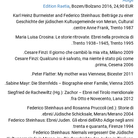
Adige
Edition Raetia
, Bozen/Bolzano 2016, 24,90 EUR
Karl Heinz Burmeister and Federico Steinhaus: Beiträge zu einer
Geschichte der jüdischen Kultusgemeinde von Meran, Cultural
centre Anne Frank, Trento 1987.
Maria Luisa Crosina: Le storie ritrovate. Ebrei nella provincia di
Trento 1938–1945, Trento 1995.
Cesare Finzi: Il giorno che cambiò la mia vita, Milano 2009.
Cesare Finzi: Qualcuno si è salvato, ma niente è stato più come
prima, Cesena 2006.
Peter Flatter: My mother was Viennese, Bicester 2011.
Sabine Mayr: Die Sternfelds – Biographie einer Familie, Vienna 2005.
Siegfried de Rachewiltz (Hg.): Zachor – Ebrei nel Tirolo meridionale
fra Otto e Novecento, Lana 2012.
Federico Steinhaus and Rosanna Pruccoli (ed.): Storie di
ebrei/Jüdische Schicksale, Meran/Merano 2004.
Federico Steinhaus: Ebrei/Juden. Gli ebrei dell'Alto Adige negli anni
.
trenta e quaranta, Firenze 1994
Federico Steinhaus: Niemals vergessen! Die Jüdische