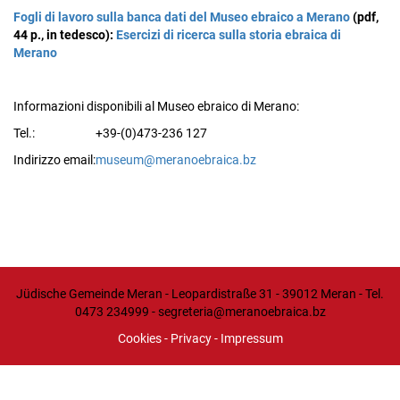
Fogli di lavoro sulla banca dati del Museo ebraico a Merano
(pdf,
44 p., in tedesco):
Esercizi di ricerca sulla storia ebraica di
Merano
Informazioni disponibili al Museo ebraico di Merano:
Tel.:
+39-(0)473-236 127
Indirizzo email:
museum@meranoebraica.bz
Jüdische Gemeinde Meran - Leopardistraße 31 - 39012 Meran - Tel.
0473 234999 -
segreteria@meranoebraica.bz
Cookies
-
Privacy
-
Impressum